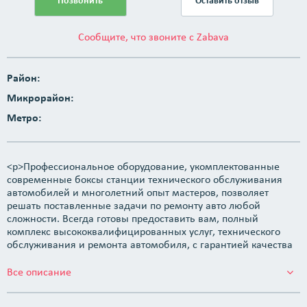
Позвонить
Оставить отзыв
Сообщите, что звоните с Zabava
Район:
Микрорайон:
Метро:
<p>Профессиональное оборудование, укомплектованные
современные боксы станции технического обслуживания
автомобилей и многолетний опыт мастеров, позволяет
решать поставленные задачи по ремонту авто любой
сложности. Всегда готовы предоставить вам, полный
комплекс высококвалифицированных услуг, технического
обслуживания и ремонта автомобиля, с гарантией качества
выполненных работ.</p> <p>Автосервис &laquo;Дрога&raquo;
был создан в апреле 2011 года в Заводском районе города
Все описание
Минска. Более, чем девятилетний опыт работы на рынке
услуг, позволил завоевать доверие тысячи клиентов.