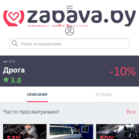
Сто
-10%
Дрога
3.8
ОПИСАНИЕ
ОТЗЫВЫ
Часто просматривают
Все
-53%
-50%