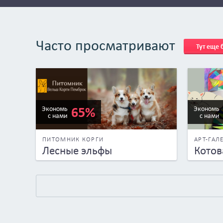
Часто просматривают
Тут еще
65%
Экономь
Экономь
с нами
с нами
ПИТОМНИК КОРГИ
АРТ-ГАЛ
Лесные эльфы
Котов