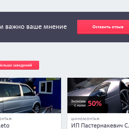
м важно ваше мнение
Оставить отзыв
 больше заведений
50%
Экономь
с нами
ОНТАЖ
ШИНОМОНТАЖ
Leto
ИП Пастернакевич С.