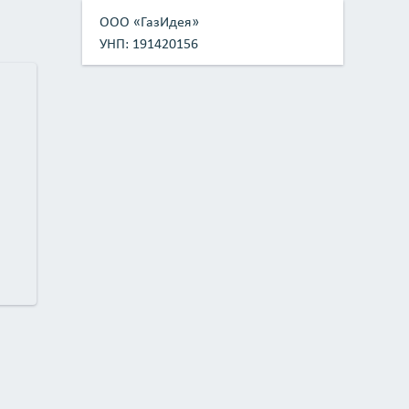
ООО «ГазИдея»
УНП: 191420156