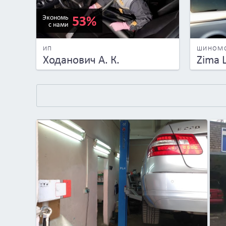
53%
Экономь
с нами
ИП
ШИНОМ
Ходанович А. К.
Zima 