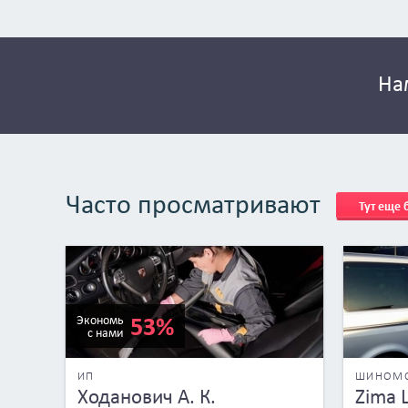
На
Часто просматривают
Тут еще
53%
Экономь
с нами
ИП
ШИНОМ
Ходанович А. К.
Zima 