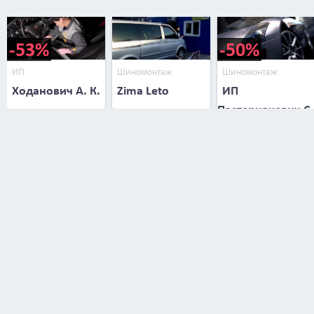
-53%
-50%
ИП
Шиномонтаж
Шиномонтаж
Ходанович А. К.
Zima Leto
ИП
Пастернакевич С.
В.