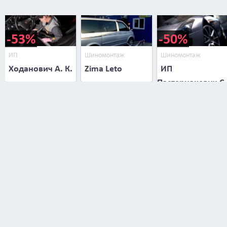
-53%
-50%
ИП
Шиномонтаж
Шиномонтаж
Ходанович А. К.
Zima Leto
ИП
Пастернакевич С.
В.