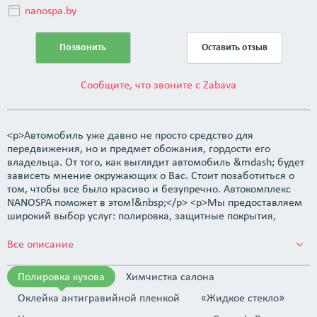
nanospa.by
Позвонить
Оставить отзыв
Сообщите, что звоните с Zabava
<p>Автомобиль уже давно не просто средство для
передвижения, но и предмет обожания, гордости его
владельца. От того, как выглядит автомобиль &mdash; будет
зависеть мнение окружающих о Вас. Стоит позаботиться о
том, чтобы все было красиво и безупречно. Автокомплекс
NANOSPA поможет в этом!&nbsp;</p> <p>Мы предоставляем
широкий выбор услуг: полировка, защитные покрытия,
химчистка салона, предпродажная подготовка, уборка
помещений, уборка после ремонта, генеральная уборка. В
Все описание
работе применяем только новейшие профессиональные
инструменты и качественные материалы от ведущих
Полировка кузова
Химчистка салона
производителей США, Европы и Японии. В результате вы
получаете чистый, блестящий, яркий и исправный
Оклейка антигравийной пленкой
«Жидкое стекло»
автомобиль, который будет радовать вас ещё не один год.