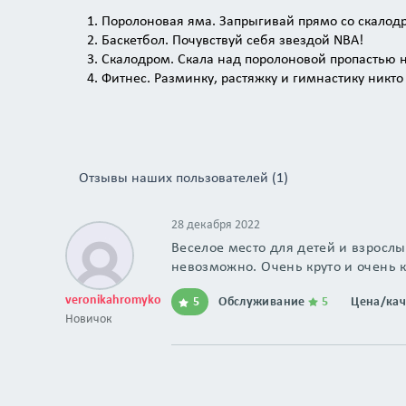
Поролоновая яма. Запрыгивай прямо со скалодр
Баскетбол. Почувствуй себя звездой NBA!
Скалодром. Скала над поролоновой пропастью не
Фитнес. Разминку, растяжку и гимнастику никто
17 батутов. Детские и взрослые батуты.
Сноуборд. Подготовка к настоящему сноуборду н
Отзывы наших пользователей (1)
28 декабря 2022
Веселое место для детей и взрослы
невозможно. Очень круто и очень 
veronikahromyko
5
Обслуживание
5
Цена/ка
Новичок