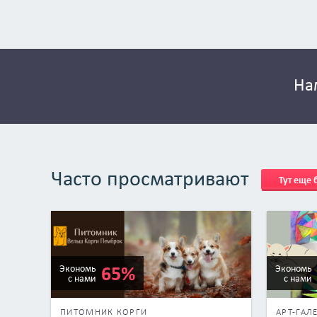
На
Часто просматривают
Тут еще
65%
Экономь
Экономь
с нами
с нами
ПИТОМНИК КОРГИ
АРТ-ГАЛ