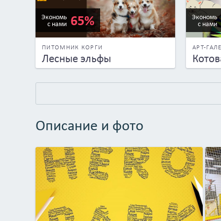
65%
Экономь
Экономь
с нами
с нами
ПИТОМНИК КОРГИ
АРТ-ГАЛ
Лесные эльфы
Котов
Описание и фото