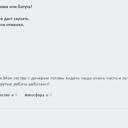
ома или батута!
 даст скучать.
 не отменял.
а снегу.
х.Моя сестра с дочерью готовы ходить сюда очень часто и ос
крутые ребята работают!
чество
5
Атмосфера
5