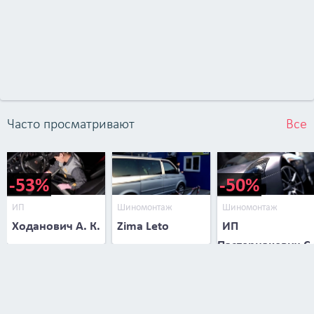
Часто просматривают
Все
-53%
-50%
ИП
Шиномонтаж
Шиномонтаж
Ходанович А. К.
Zima Leto
ИП
Пастернакевич С.
В.