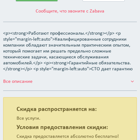
Сообщите, что звоните с Zabava
<p><strong>Работают профессионалы.</strong></p> <p
style="margin-left:auto">Квалифицированные сотрудники
компании обладают значительным практическим опытом,
который помогает им решать предельно сложные
технические задачи, касающиеся обслуживания
автомобилей.</p> <p><strong>Гарантийные обязательства.
</strong></p> <p style="margin-left:auto">СТО дает гарантию
на все виды работ, запчасти и материалы.</p> <p>
<strong>Быстро и точно в срок.</strong></p> <p style="margin-
Все описание
left:auto">Независимо от марки или модели собственного
автомобиля, посетители авто тех. центра всегда могут
рассчитывать на оперативную постановку диагноза и на
столь же оперативную реакцию персонала станции на
Скидка распространяется на:
устранение выявленных неполадок.</p> <p style="margin-
left:auto"><strong>Обслуживаются марки авто:</strong></p>
Все услуги.
<ul> <li>Ford,</li> <li>Audi,</li> <li>Lexus,</li> <li>Nissan,</li>
Условия предоставления скидки:
<li>Mazda,</li> <li>MercedesBenz,</li> <li>Volvo,</li>
<li>Mitsubishi,</li> <li>Kia,</li> <li>Renault,</li> <li>Hyundai,
Скидка предоставляется абсолютно бесплатно!
</li> <li>Skoda,</li> <li>Toyota,</li> <li>Saab,</li> <li>BMW.</li>