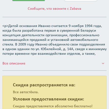
Сообщите, что звоните с Zabava
<p>Датой основания Иванко считается 9 ноября 1994 года,
когда была разработана первая в суверенной Беларуси
концепция деятельности организации, профессионально
занимающейся продажей и установкой автомобильного
стекла. В 2009 году Иванко объединило свои подразделения
в одном здании по ул. Юбилейной, д. 14А, сведя к минимуму
потери времени при взаимодействии отделов, а также,
сделав обслуживание максимально удобным для клиентов.
</p> <p>Основа философии Иванко заключается в создании
Все описание
максимального уровня комфорта для всех клиентов: работа
без обеда и выходных; быстрая и качественная замена
стекла в установочном центре, а также качественном
ремонте стекла и заправке кондиционеров.</p> <p>Наша
Скидка распространяется на:
цель &mdash; находить современные решения, которые
могут удовлетворить требования любого покупателя.</p>
Все автостёкла.
<p>Наша сила &mdash; это наша команда, в которой каждый
Условия предоставления скидки:
сотрудник является частью профессионального коллектива,
работающего для достижения общей цели &mdash; высокого
Скидка предоставляется абсолютно бесплатно!
уровня качества обслуживания клиентов. Мы с Вами уже