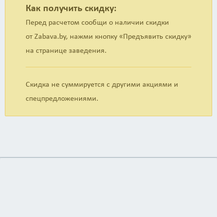
Как получить скидку:
более 20 лет, а это значит, что наша ладья плывет в
правильном направлении.</p> <p>Спасибо Вам!</p>
Перед расчетом сообщи о наличии скидки
от Zabava.by, нажми кнопку «Предъявить скидку»
на странице заведения.
Скидка не суммируется с другими акциями и
спецпредложениями.