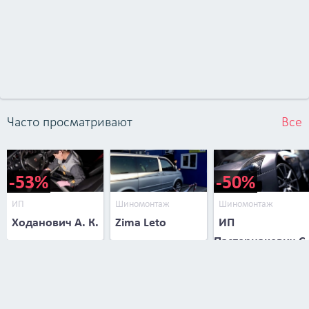
Часто просматривают
Все
-53%
-50%
ИП
Шиномонтаж
Шиномонтаж
Ходанович А. К.
Zima Leto
ИП
Пастернакевич С.
В.