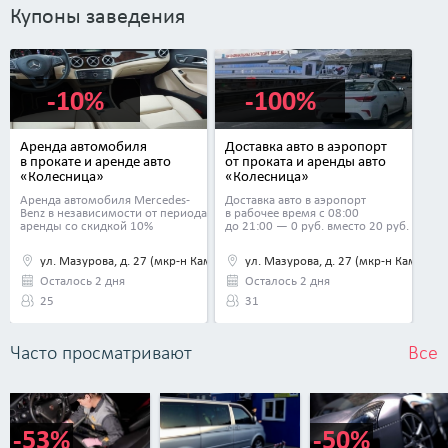
Купоны заведения
-10%
-100%
Аренда автомобиля
Доставка авто в аэропорт
в прокате и аренде авто
от проката и аренды авто
«Колесница»
«Колесница»
Аренда автомобиля Mercedes-
Доставка авто в аэропорт
Benz в независимости от периода
в рабочее время с 08:00
аренды со скидкой 10%
до 21:00 — 0 руб. вместо 20 руб.
ул. Мазурова, д. 27 (мкр-н Каменная горка) и еще 2
ул. Мазурова, д. 27 (мкр-н Каменная
Осталось 2 дня
Осталось 2 дня
25
31
Часто просматривают
Все
-53%
-50%