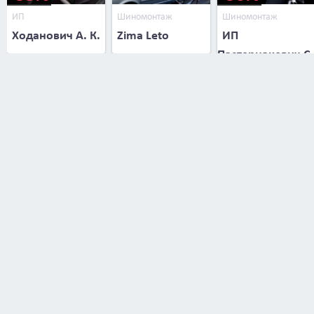
ИП
Шиномонтаж
Шиномонтаж
Ходанович А. К.
Zima Leto
ИП
Пастернакевич С.
В.