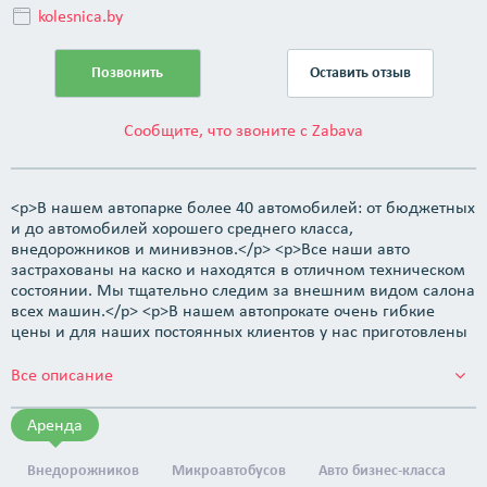
kolesnica.by
Позвонить
Оставить отзыв
Сообщите, что звоните с Zabava
<p>В нашем автопарке более 40 автомобилей: от бюджетных
и до автомобилей хорошего среднего класса,
внедорожников и минивэнов.</p> <p>Все наши авто
застрахованы на каско и находятся в отличном техническом
состоянии. Мы тщательно следим за внешним видом салона
всех машин.</p> <p>В нашем автопрокате очень гибкие
цены и для наших постоянных клиентов у нас приготовлены
бонусы и приятные сюрпризы. В случае длительной аренды
наши цены Вас приятно удивят. Звоните в любое время!</p>
Все описание
<p><strong>Для аренды автомобиля необходимо:</strong>
</p> <ul> <li>паспорт;</li> <li>водительское удостоверение;
Аренда
</li> <li>возраст от 20 лет.</li> </ul> <p>Наша миссия &mdash;
делать жизнь клиента проще и комфортнее, а перемещение
Внедорожников
Микроавтобусов
Авто бизнес-класса
удобнее.</p>