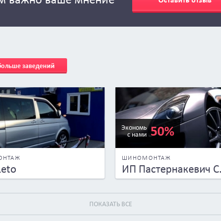
 больше заведений
50%
Экономь
с нами
ОНТАЖ
ШИНОМОНТАЖ
Leto
ИП Пастернакевич С.
ПОКАЗАТЬ ВСЕ