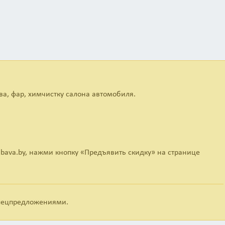
а, фар, химчистку салона автомобиля.
bava.by, нажми кнопку «Предъявить скидку» на странице
;
спецпредложениями.
ает средние и глубокие царапины, придает блеск авто, оптима
.