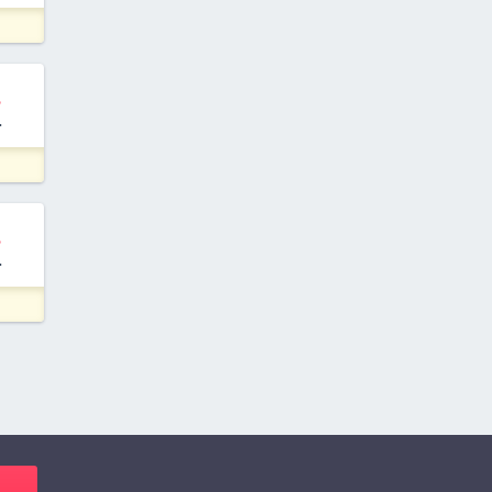
.
.
.
.