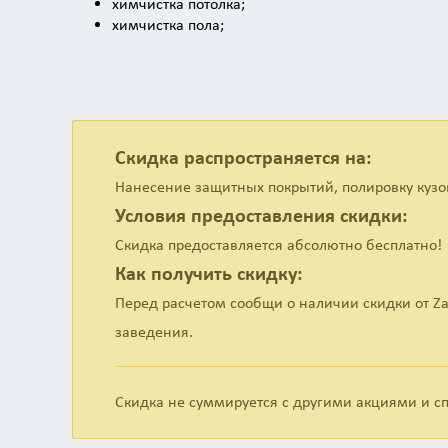
химчистка потолка;
химчистка пола;
химчистка сидений;
химчистка панели приборов;
химчистка дверных обшивок;
химчистка стоек;
химчистка ремней безопасности;
мойка стекол;
Скидка распространяется на:
чистка воздуховодов;
Нанесение защитных покрытий, полировку кузов
чистка педального узла;
Условия предоставления скидки:
химчистка ковриков.
В полную полировку кузова входит:
Скидка предоставляется абсолютно бесплатно!
Как получить скидку:
мойка автомобиля;
Перед расчетом сообщи о наличии скидки от Za
удаление битума с кузова;
удаление металлических вкраплений;
заведения.
обезжиривание кузова;
полировка ЛКП разными связками паст и кругов
чернение шин.
Скидка не суммируется с другими акциями и 
Легкая полировка — удаляет до 75% царапин, сглажив
вариант для нового авто и предпродажной подготовки