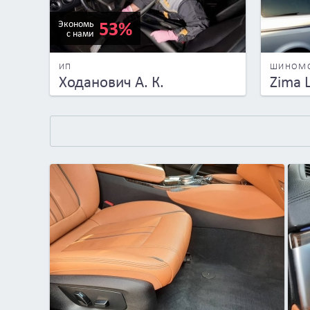
53%
Экономь
с нами
ИП
ШИНОМ
Ходанович А. К.
Zima 