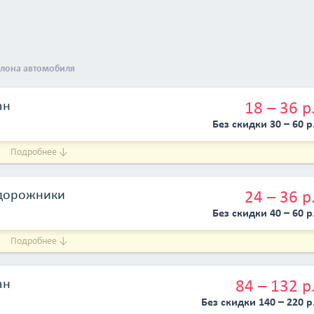
дает блеск, оптимальный вариант для автомобилей с изношенн
 придает блеск авто, оптимальный вариант для максимального
алона автомобиля
ан
18 – 36 р
Без скидки 30 – 60 р
Подробнее ↓
едорожники
24 – 36 р
Без скидки 40 – 60 р
Подробнее ↓
ан
84 – 132 р
Без скидки 140 – 220 р