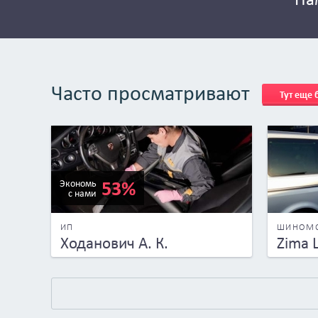
Часто просматривают
Тут еще
53%
Экономь
с нами
ИП
ШИНОМ
Ходанович А. К.
Zima 