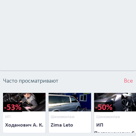
Часто просматривают
Все
-53%
-50%
ИП
Шиномонтаж
Шиномонтаж
Ходанович А. К.
Zima Leto
ИП
Пастернакевич С.