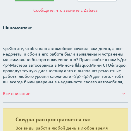
Сообщите, что звоните с Zabava
Шиномонтаж:
<p>Хотите, чтобы ваш автомобиль служил вам долго, а все
недочеты и сбои в его работе были выявлены и устранены
максимально быстро и качественно? Приезжайте к нам!</p>
<p>Мастера автосервиса в Минске &laquo;Мини СТО&raquo;
проведут точную диагностику авто и выполнят ремонтные
работы любого уровня сложности.</p> <p>А для того, чтобы
вы всегда были уверены в надежности своего автомобиля,
мы предлагаем вам полное сервисное обслуживание, в
рамках которого за вашим автомобилем регулярно будет
Все описание
следить наш специалист, своевременно меняя масло и тех.
жидкости, выявляя отклонения в работе и предотвращая
серьезные поломки.</p>
Скидка распространяется на:
Все виды работ в любой день в любое время