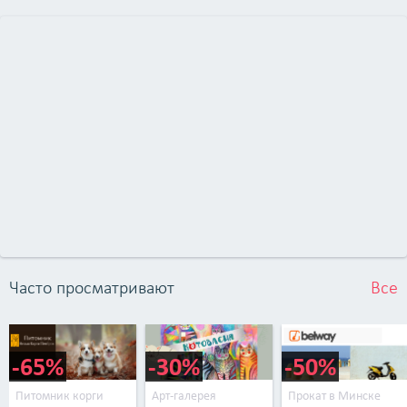
Часто просматривают
Все
-65%
-30%
-50%
Питомник корги
Арт-галерея
Прокат в Минске