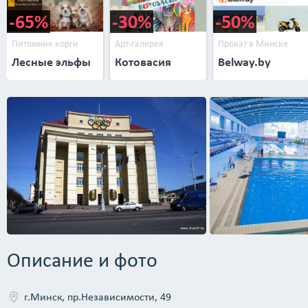
-65%
-30%
-50%
Питомник корги
Арт-галерея
Прокат в Минске
Лесные эльфы
Котовасия
Belway.by
Описание и фото
г.Минск, пр.Независимости, 49