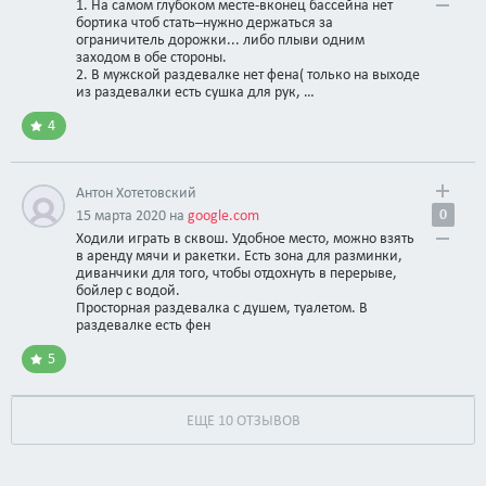
1. На самом глубоком месте-вконец бассейна нет
бортика чтоб стать–нужно держаться за
ограничитель дорожки... либо плыви одним
заходом в обе стороны.
2. В мужской раздевалке нет фена( только на выходе
из раздевалки есть сушка для рук, …
4
Антон Хотетовский
0
15 марта 2020 на
google.com
Ходили играть в сквош. Удобное место, можно взять
в аренду мячи и ракетки. Есть зона для разминки,
диванчики для того, чтобы отдохнуть в перерыве,
бойлер с водой.
Просторная раздевалка с душем, туалетом. В
раздевалке есть фен
5
ЕЩЕ 10 ОТЗЫВОВ