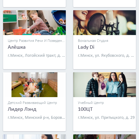
Центр Развития Речи И Поведения
Вокальная Студия
Алёшка
Lady Di
г.Минск, Логойский тракт, д. 15, к. 1
г.Минск, ул. Якубовского, д. 32/3
Детский Развивающий Центр
Учебный Центр
Лидер Лэнд
100ЦТ
г.Минск, Минский р-н, Боровлянский с/с, д. Валерьяново, ул. Криничная, д. 2
г.Минск, ул. Притыцкого, д. 29