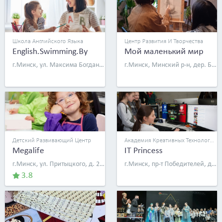
Школа Английского Языка
Центр Развития И Творчества
English.Swimming.By
Мой маленький мир
г.Минск, ул. Максима Богдановича, д. 120
г.Минск, Минский р-н, дер. Боровляны, ул. Берёзовая Роща, д. 21, эт. 2
Детский Развивающий Центр
Академия Креативных Технологий Для Девочек
Megalife
IT Princess
г.Минск, ул. Притыцкого, д. 29, эт. 4 (ТЦ «Тивали», павильон 403/1)
г.Минск, пр-т Победителей, д. 17, оф. 714 (здание «Белкоопсоюза», ст. м. «Немига»)
3.8