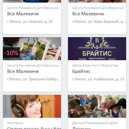
Школа Рисования Для Взрослых
Школа Рисования Для Взрослых
Все Малевичи
Все Малевичи
г.Минск, ул. Шорная, д. 20
г.Минск, ул. Веры Хоружей, д. 29
-10%
Школа Рисования Для Взрослых
Центр Развития И Творчества
Все Малевичи
Брайтис
г.Минск, ул. Троицкая Набережная, д. 8
г.Минск, ул. Карбышева, д. 13
Компания
Детский Развивающий Центр
Студия вокала Анны Котик
Лесенка