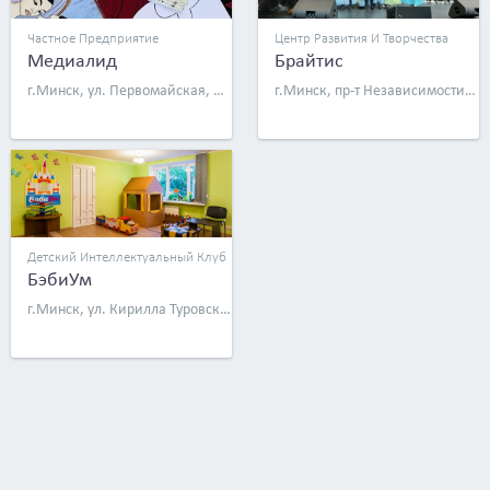
Частное Предприятие
Центр Развития И Творчества
Медиалид
Брайтис
г.Минск, ул. Первомайская, д. 14, к. 2 (оф. 33)
г.Минск, пр-т Независимости, д. 25
Детский Интеллектуальный Клуб
БэбиУм
г.Минск, ул. Кирилла Туровского, д. 2