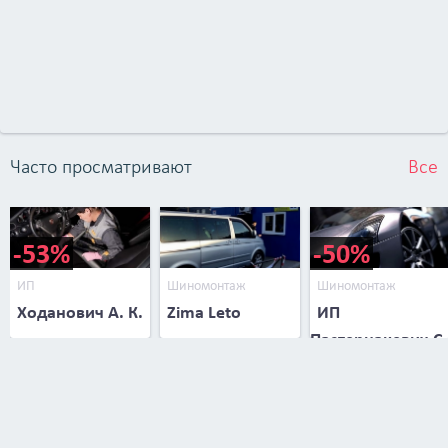
Часто просматривают
Все
-53%
-50%
ИП
Шиномонтаж
Шиномонтаж
Ходанович А. К.
Zima Leto
ИП
Пастернакевич С.
В.