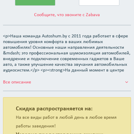
Сообщите, что звоните с Zabava
<p>Наша команда Autoshum.by c 2011 года работает в сфере
повышения уровня комфорта в ваших любимых
автомобилях! Основные наши направления деятельности
&mdash; это профессиональная шумоизоляция автомобилей,
внедрение и подключение современных гаджетов в Ваше
авто, а также улучшение качества звучания автомобильных
аудиосистем.</p> <p><strong>На данный момент в центре
Минска для Вас работает центр установки шумоизоляции с
оказанием дополнительного рода услуг:&nbsp;</strong></p>
Все описание
<ul> <li>установка магнитол,&nbsp;</li> <li>установка
акустики,&nbsp;</li> <li>подключение и скрытая установка
видеорегистраторов и радар-детекторов,&nbsp;</li>
<li>изготовление подиумов и корпусов сабвуферов,&nbsp;
Скидка распространяется на:
</li> <li>подключение камер заднего вида,&nbsp;</li>
<li>установка патронников и многое другое.&nbsp;</li> </ul>
На все виды работ в любой день в любое время
<p>А самое главное Вам доступна качественная
работы заведения!
шумоизоляция автомобиля по весьма демократичным
ценам. Работаем только с проверенными премиум