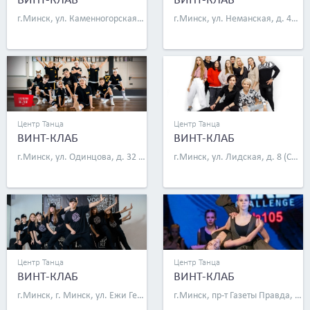
г.Минск, ул. Каменногорская, д. 70 (СШ № 56)
г.Минск, ул. Неманская, д. 47, эт. 3 (новый зал)
Центр Танца
Центр Танца
ВИНТ-КЛАБ
ВИНТ-КЛАБ
г.Минск, ул. Одинцова, д. 32 (гимназия № 13)
г.Минск, ул. Лидская, д. 8 (СШ № 59)
Центр Танца
Центр Танца
ВИНТ-КЛАБ
ВИНТ-КЛАБ
г.Минск, г. Минск, ул. Ежи Гедройца, д. 20 (СШ № 9)
г.Минск, пр-т Газеты Правда, д. 20А/1