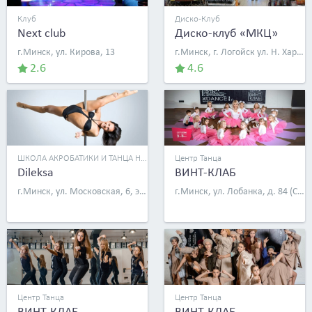
Клуб
Диско-Клуб
Next club
Диско-клуб «МКЦ»
г.Минск, ул. Кирова, 13
г.Минск, г. Логойск ул. Н. Харченко, 31
2.6
4.6
ШКОЛА АКРОБАТИКИ И ТАНЦА НА ПИЛОНЕ
Центр Танца
Dileksa
ВИНТ-КЛАБ
г.Минск, ул. Московская, 6, эт.3
г.Минск, ул. Лобанка, д. 84 (СШ № 175)
Центр Танца
Центр Танца
ВИНТ-КЛАБ
ВИНТ-КЛАБ