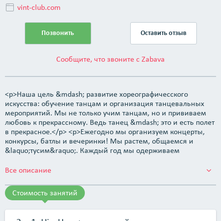
vint-club.com
Позвонить
Оставить отзыв
Сообщите, что звоните с Zabava
<p>Наша цель &mdash; развитие хореографичесского
искусства: обучение танцам и организация танцевальных
мероприятий. Мы не только учим танцам, но и прививаем
любовь к прекрассному. Ведь танец &mdash; это и есть полет
в прекрасное.</p> <p>Ежегодно мы организуем концерты,
конкурсы, батлы и вечеринки! Мы растем, общаемся и
&laquo;тусим&raquo;. Каждый год мы одерживаем
множество побед и гордимся каждым нашим танцевальным
коллективом! Приходите и убедитесь сами!</p> <p>
Все описание
<strong>Наши достижения:</strong></p> <ul> <li>11+ лет
работы;</li> <li>40+ масштабных мероприятий​;</li> <li>150+
Стоимость занятий
побед;</li> <li>15+ танцевальных направлений.</li> </ul> <p>
<strong>Направления для взрослых:</strong></p> <ul>
<li>Hip-Hop;</li> <li>Contemporary;</li> <li>индивидуальное