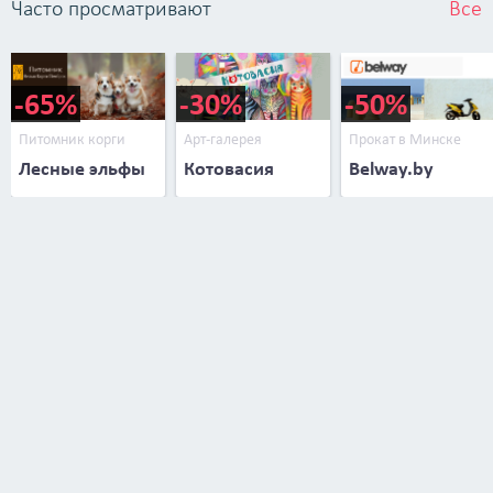
Часто просматривают
Все
-65%
-30%
-50%
Питомник корги
Арт-галерея
Прокат в Минске
Лесные эльфы
Котовасия
Belway.by