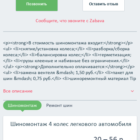
Позвонить
Оставить отзыв
Сообщите, что звоните с Zabava
<p><strong>В стоимость шиномонтажа входит:</strong></p>
<ul> <li>снятие/установка колеса;</li> <li>разборка/сборка
колеса;</li> <li>балансировка колес;</li> <li>герметизация;
</li> <li>грузы клееные и набивные без ограничения.</li>
</ul> <p><strong>Дополнительно оплачивается:</strong></p>
<ul> <li>замена вентеля &mdash; 1,50 руб.</li> <li>пакет для
шин &mdash; 0,75 руб.</li> <li>шиноремонтный материал Tip
Top UP4,5 &mdash; 8 руб. (1 шт.);</li> <li>боковые кордовые
латки (за 1 шт.): TL110 &mdash; 4 руб., TL120 &mdash; 24 руб.,
Все описание
TL125 &mdash; 60 руб.;</li> <li>за шиномонтажные работы,
связанные с, покрышками типа &mdash; Run of Flat, NFS, RSC,
Шиномонтаж
Ремонт шин
Kunon Flat, MFS, DSS, DSST и др. надбавка &mdash; 2 руб. за 1
шт. в связи с трудоемкостью данных работ.</li> </ul>
<p>Ремонт боковых порезов любой сложности.</p>
Шиномонтаж 4 колес легкового автомобиля
<p>Используется новое оборудование, которое прошло
госповерку и стандартизацию.<br /> Новое немецкое
20 – 56 р.
оборудование Hofmann, Sicam.</p>