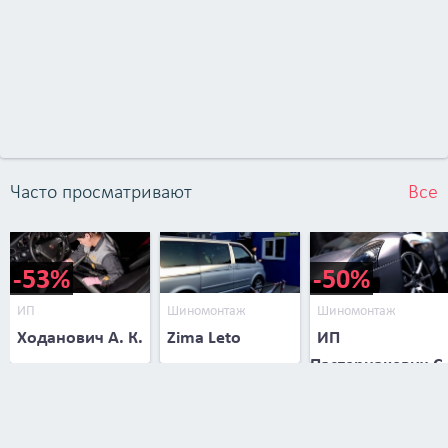
Часто просматривают
Все
-53%
-50%
ИП
Шиномонтаж
Шиномонтаж
Ходанович А. К.
Zima Leto
ИП
Пастернакевич С.
В.