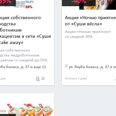
-55%
-40%
кция собственного
Акция «Ночью приятне
водства
от «Суши вёсла»
ботникам
Акция «Ночью приятнее»
мацевтам в сети «Суши
со скидкой 40%
take away»
ия собственного
дства медработникам
цевтам со скидкой до 55%
уба Коласа, д. 37 и еще 11
ул. Якуба Коласа, д. 37 и 
22
 дня
Осталось 5 дней