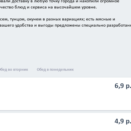
овали доставку в любую точку города и накопили огромное
ачество блюд и сервиса на высочайшем уровне.
осем, тунцом, окунем в разных вариациях; есть мясные и
 вашего удобства и выгоды предложены специально разработа
ов, — по очень приятным ценам.
y» есть «Макарики ВОК» — азиатские супы, салаты и горячие б
ьные для Минска «Суширрито», которые представляют собой си
сайте sushivesla.by — переходите, заказывайте и наслаждайте
бед во вторник
Обед в понедельник
глосуточно!
6,9 р
4,9 р