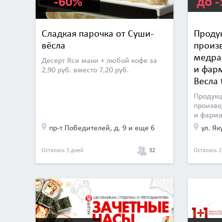
-60%
до 
Сладкая парочка от Суши-
Проду
вёсла
произ
медра
Десерт Яси маки + любой кофе за
и фар
2,90 руб. вместо 7,20 руб.
Весла 
Продукц
произво
и фарма
пр-т Победителей, д. 9 и еще 6
ул. Як
32
Осталось 5 дней
Осталось 2