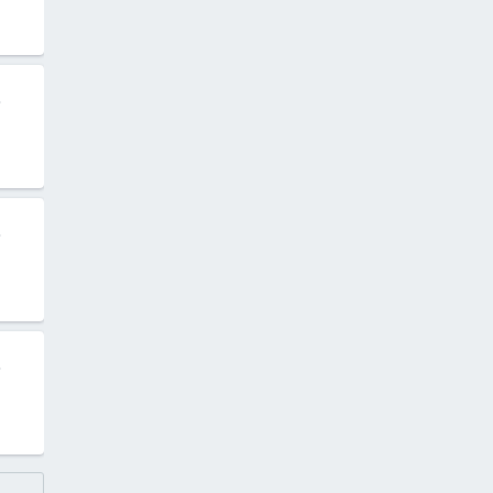
.
.
.