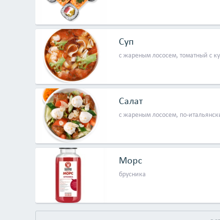
Суп
с жареным лососем, томатный с к
Салат
с жареным лососем, по-итальянск
Морс
брусника