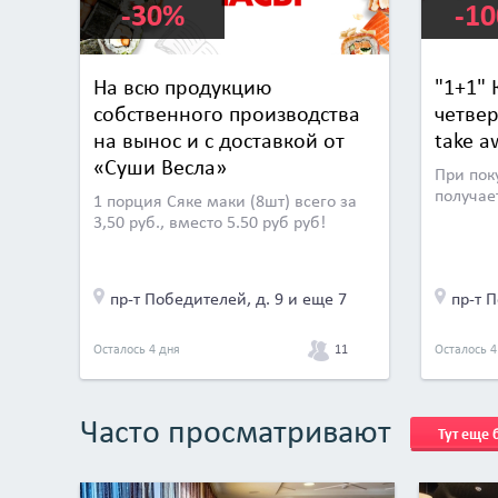
-30%
-1
На всю продукцию
"1+1"
собственного производства
четвер
на вынос и с доставкой от
take a
«Суши Весла»
При пок
получае
1 порция Сяке маки (8шт) всего за
3,50 руб., вместо 5.50 руб руб!
пр-т Победителей, д. 9 и еще 7
пр-т 
11
Осталось 4 дня
Осталось 4
Часто просматривают
Тут еще