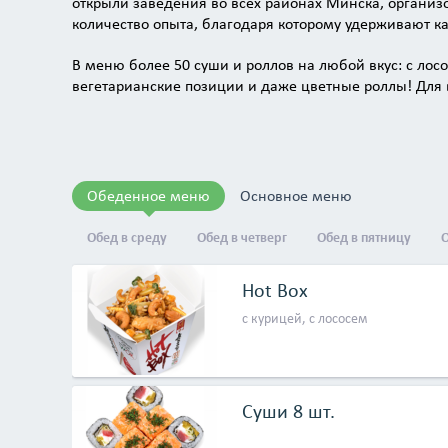
открыли заведения во всех районах Минска, организ
количество опыта, благодаря которому удерживают к
В меню более 50 суши и роллов на любой вкус: с лос
вегетарианские позиции и даже цветные роллы! Для
сеты из суши, роллов и гунканов — их больше 20 вид
Помимо суши и роллов, в меню «Суши Весла Take Awa
приготовленные при помощи вока, — а также уникал
суши и мексиканского буррито.
Обеденное меню
Основное меню
Больше информации и подробное меню вы найдете на 
Обед в среду
Обед в четверг
Обед в пятницу
О
Потому что «Суши Весла» — это вкусно, выгодно и кру
Hot Box
с курицей, с лососем
Суши 8 шт.