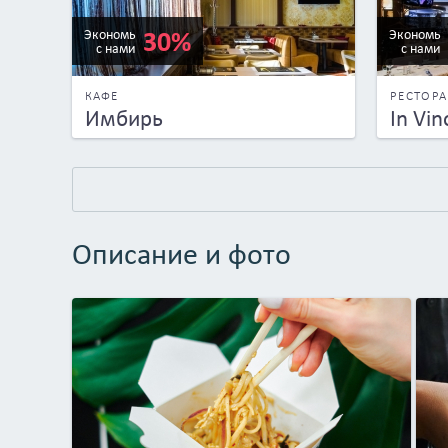
30%
Экономь
Экономь
с нами
с нами
КАФЕ
РЕСТОР
Имбирь
In Vin
Описание и фото