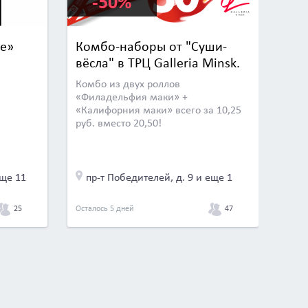
-50%
е»
Комбо-наборы от "Суши-
вёсла" в ТРЦ Galleria Minsk.
Комбо из двух роллов
«Филадельфия маки» +
«Калифорния маки» всего за 10,25
руб. вместо 20,50!
еще 11
пр-т Победителей, д. 9 и еще 1
25
47
Осталось 5 дней