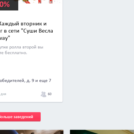
00%
 Каждый вторник и
г в сети "Суши Весла
way"
упке ролла второй вы
те бесплатно.
Победителей, д. 9 и еще 7
60
 дня
 больше заведений