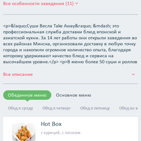
Все особенности заведения (11)
<p>&laquo;Суши Весла Take Away&raquo; &mdash; это
профессиональная служба доставки блюд японской и
азиатской кухни. За 14 лет работы они открыли заведения во
всех районах Минска, организовали доставку в любую точку
города и накопили огромное количество опыта, благодаря
которому удерживают качество блюд и сервиса на
высочайшем уровне.</p> <p>В меню более 50 суши и роллов
на любой вкус: с лососем, тунцом, окунем в разных
вариациях; есть мясные и вегетарианские позиции и даже
Все описание
цветные роллы! Для вашего удобства и выгоды предложены
специально разработанные сеты из суши, роллов и гунканов
&mdash; их больше 20 видов, &mdash; по очень приятным
Обеденное меню
Основное меню
ценам.</p> <p>Помимо суши и роллов, в меню &laquo;Суши
Весла Take Away&raquo; есть &laquo;Макарики ВОК&raquo;
Обед в среду
Обед в четверг
Обед в пятницу
Обед во вт
&mdash; азиатские супы, салаты и горячие блюда,
приготовленные при помощи вока, &mdash; а также
уникальные для Минска &laquo;Суширрито&raquo;, которые
Hot Box
представляют собой симбиоз суши и мексиканского буррито.
с курицей, с лососем
</p> <p>Больше информации и подробное меню вы найдете
на сайте sushivesla.by &mdash; переходите, заказывайте и