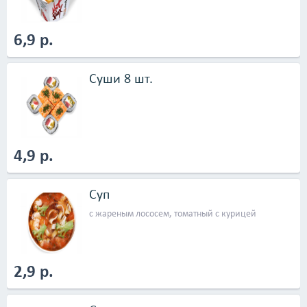
наслаждайтесь! Потому что &laquo;Суши Весла&raquo;
&mdash; это вкусно, выгодно и круглосуточно!</p>
6,9 р.
Суши 8 шт.
4,9 р.
Суп
с жареным лососем, томатный с курицей
2,9 р.