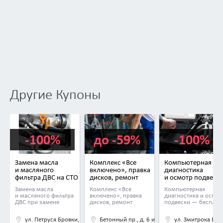
Другие Купоны
-100%
до -59%
-100%
Замена масла
Комплекс «Все
Компьютерная
и масляного
включено», правка
диагностика
фильтра ДВС на СТО
дисков, ремонт
и осмотр подвеск
«БриСТОль»
проколов
в автосервисе
Замена масла
Комплекс «Все
Компьютерная
в автосервисе
QR Service
и масляного фильтра
включено», правка
диагностика и осмот
«Гриф-К»
ДВС при замене
дисков, ремонт
подвески — бесплат
на одной оси
проколов со скидкой
тормозных колодок —
до 59%
ул. Петруся Бровки, д. 30, к. 1
Бетонный пр., д. 6 и еще 1
ул. Змитрока Бяду
бесплатно