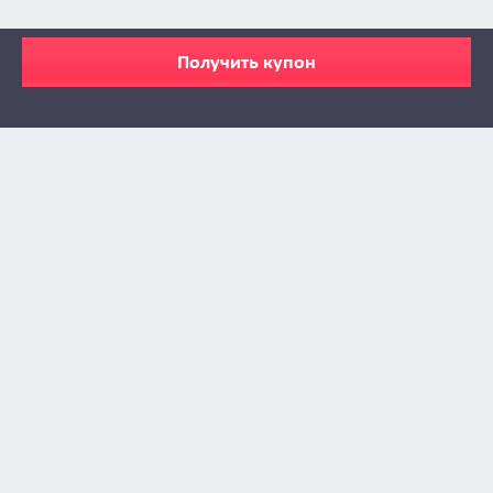
Получить купон
Zabava © 2009 - 2026
info@zabava.by
КАТАЛОГ
КУПОНЫ
КАК ЭТО РАБОТАЕТ
ИНСТА-ЛЕНТА
О ПРОЕКТЕ
БИЗНЕСУ