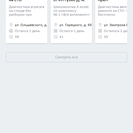
например, с проверкой уровня масла или
балансировкой
«Автостартер»
колес
.
Диагностика агрегата
Шиномонтаж 4 колёс
Диагностика авто пр
на стенде без
по комплексу
ремонте на СТО —
разборки при
№ 1 «Всё включено+»
бесплатно
Для заправки мы используем
Brain Bee CLIMA 9000
обслуживании
со скидкой до 43%
MULTIGAS
итальянского производства.
автомобиля
ул. Ольшевского, д. 20
ул. Горецкого, д. 49
ул. Змитрока Бяд
в сервисе — 0 руб.
вместо 12 руб.
Остался 1 день
Остался 1 день
Осталось 2 дня
38
41
39
Смотреть все