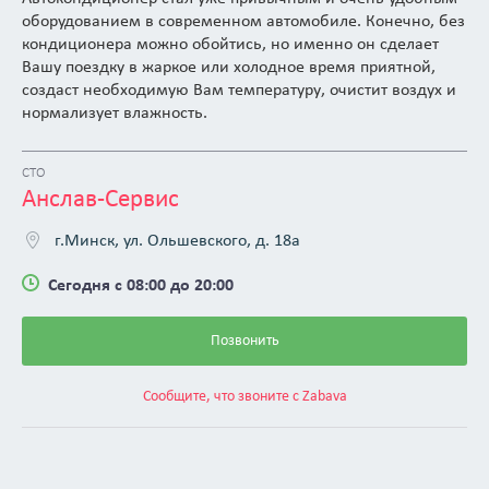
оборудованием в современном автомобиле. Конечно, без
кондиционера можно обойтись, но именно он сделает
Вашу поездку в жаркое или холодное время приятной,
создаст необходимую Вам температуру, очистит воздух и
нормализует влажность.
Внешние факторы влияют на работу кондиционера и
могут сократить срок его службы. Для того, чтобы
СТО
кондиционер прослужил долго и исправно, его нужно
Анслав-Сервис
правильно эксплуатировать, проводить
диагностику,
ремонт автокондиционера и заправку
г.Минск, ул. Ольшевского, д. 18а
кондиционера авто.
Сегодня с 08:00 до 20:00
Своевременная диагностика позволит обнаружить
неисправность системы вовремя и предупредить ее
серьезные последствия, а также сэкономить деньги и
Позвонить
нервы. Регулярной и своевременной должна быть и
заправка автомобильных кондиционеров.
Сообщите, что звоните с Zabava
Если нужен качественный, оперативный
ремонт и
заправка кондиционера авто в Минске по низкой цене
,
обращайтесь в наш сервисный центр.
Квалифицированные специалисты СТО «Анслав-Сервис»