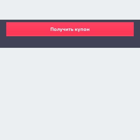
Получить купон
Zabava © 2009 - 2026
info@zabava.by
КАТАЛОГ
КУПОНЫ
КАК ЭТО РАБОТАЕТ
ИНСТА-ЛЕНТА
О ПРОЕКТЕ