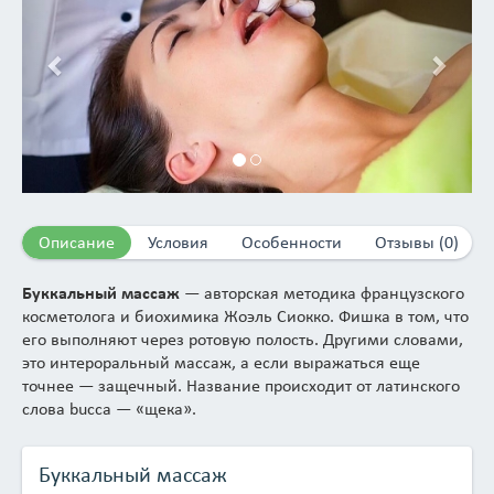
Описание
Условия
Особенности
Отзывы (0)
Буккальный массаж
— авторская методика французского
косметолога и биохимика Жоэль Сиокко. Фишка в том, что
его выполняют через ротовую полость. Другими словами,
это интероральный массаж, а если выражаться еще
точнее — защечный. Название происходит от латинского
слова bucca — «щека».
Смысл буккального массажа заключается в интенсивной
проработке мимических и жевательных мышц лица
Буккальный массаж
двусторонним захватом (с внутренней и внешней сторон),