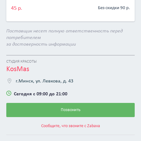
а цель манипуляций — вернуть мускулам их изначальную
45 р.
Без скидки 90 р.
длину, тонус и эластичность. Косметолог с помощью
особой техники разминает, растягивает каждую мышцу и
перемещает ткани, буквально «ставит лицо на место»,
Поставщик несет полную ответственность перед
поэтому буккальный массаж еще называют (и не
потребителем
напрасно) безоперационным лифтингом.
за достоверность информации
Буккальный массаж является уникальным способом
воздействия на мышцы лица. В процессе выполнения
массажистом осуществляется тщательная и глубокая
СТУДИЯ КРАСОТЫ
KosMas
проработка зоны щёки с внутренней и внешней её
стороны.
г.Минск, ул. Левкова, д. 43
Работа направлена на жевательные и мимические
мышцы, в результате чего:
Сегодня с 09:00 до 21:00
улучшается микроциркуляция крови;
укрепляются лицевые мышцы;
Позвонить
восстанавливается кожа лица, ее упругость и
прочность мышечных волокон.
Сообщите, что звоните с Zabava
Некоторые пациенты испытывают во время сеанса
болевые ощущения, особенно в первые несколько раз, это