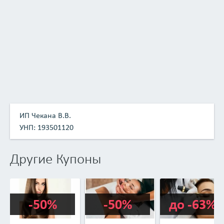
считается вариантом нормы.
Все женщины, которые успели опробовать на себе этот
вид массажа, отмечают следующие преимущества:
пропадают небольшие мимические морщины, а
глубокие становятся более незаметными;
щеки уменьшаются в размерах;
контур лица становится более подтянутым;
устраняется проблема опущенных уголков губ;
кожа на лице становится более эластичной,
приобретает здоровый оттенок;
ИП Чекана В.В.
лицевые мышцы подтягиваются;
УНП: 193501120
пропадает носогубная складка;
решается проблема атрофированности мышц после
перенесенного инсульта.
Другие Купоны
-50%
-50%
до -63%