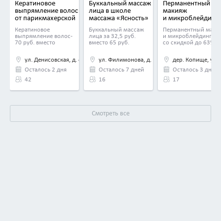
Кератиновое
Буккальный массаж
Перманентный
выпрямление волос
лица в школе
макияж
от парикмахерской
массажа «Ясность»
и микроблейдинг
«Альбинакрок»
в центре красоты
Кератиновое
Буккальный массаж
Перманентный маки
и татуировки «Ле
выпрямление волос-
лица за 32,5 руб.
и микроблейдинг
70 руб. вместо
вместо 65 руб.
со скидкой до 63%
140 руб.
ул. Денисовская, д. 45
ул. Филимонова, д. 55, к. 3
дер. Копище, ул. 
Осталось 2 дня
Осталось 7 дней
Осталось 3 дня
42
16
17
Смотреть все