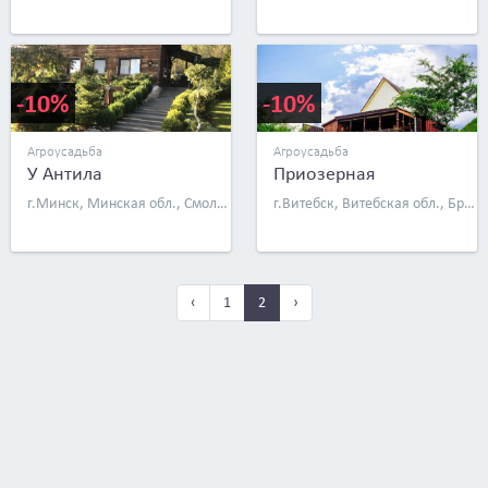
-10%
-10%
Агроусадьба
Агроусадьба
У Антила
Приозерная
г.Минск, Минская обл., Смолевичский р-н, д. Пристромы, ул. Садовая, д. 38
г.Витебск, Витебская обл., Браславский р-н, д. Струсто, д. 18
‹
1
2
›