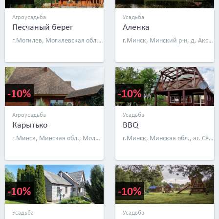
Агроусадьба
Усадьба
Песчаный берег
Аленка
г.Могилев, Могилевская обл., Быховский р-н, пос. Грудичино, д. 9
г.Минск, Минский р-н, д. Аксаковщина, ул. Лесная, д. 28 (~27 км от Минска)
-10%
-10%
Агроусадьба
Усадьба
Карытько
BBQ
г.Минск, Минская обл., Молодечненский р-н, д. Носилово
г.Минск, Минская обл., аг. Сёмково, ул. Нарочанская, д. 15
-10%
-10%
Усадьба
Усадьба