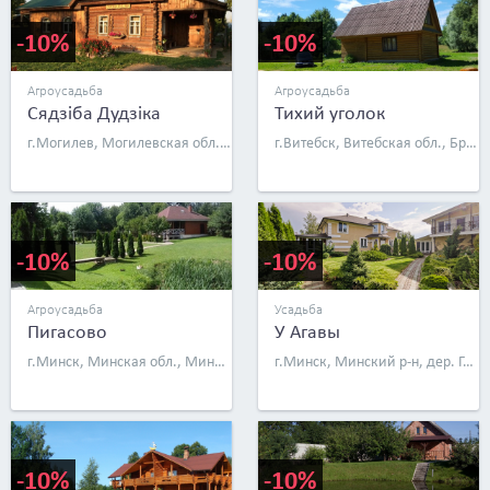
-10%
-10%
Агроусадьба
Агроусадьба
Сядзiба Дудзiка
Тихий уголок
г.Могилев, Могилевская обл., Быховский р-н, д. Залохвенье
г.Витебск, Витебская обл., Браславский р-н, д. Мекяны, д. 5
-10%
-10%
Агроусадьба
Усадьба
Пигасово
У Агавы
г.Минск, Минская обл., Минский р-н, д. Пигасово, д. 12
г.Минск, Минский р-н, дер. Городище, пос. Юхновка, ул. Окольная, д. 53А
-10%
-10%