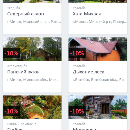
Усадьба
Усадьба
Северный склон
Хата Михася
г.Минск, Минский р-н, г. Ратомка, ул. Луговая, д. 27А
г.Минск, Минский р-н, Папернянский с/с, СТ Романовка, д. 214
-10%
-10%
Агроусадьба
Усадьба
Панский куток
Дыхание леса
г.Минск, Минская обл., Молодеченский р-н, д. Большие Бакшты, д. 5
г.Витебск, Витебская обл., Браславский р-н, д. Пантелейки, ул. Озерная, д. 21
-10%
-10%
Банный Комплекс
Усадьба
Глобус
Миневичи