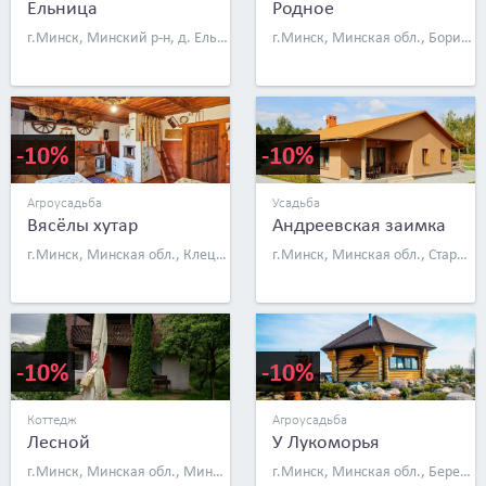
Ельница
Родное
г.Минск, Минский р-н, д. Ельница, ул. Китаева, д. 77а
г.Минск, Минская обл., Борисовский р-н, дер. Старое Янчино, ул. Борисовская, д. 59 (садовое товарищество «Родник»)
-10%
-10%
Агроусадьба
Усадьба
Вясёлы хутар
Андреевская заимка
г.Минск, Минская обл., Клецкий р-н, дер. Староселье, ул. Первомайская, д. 22
г.Минск, Минская обл., Стародорожский р-н, д. Мишевичи, д. 2
-10%
-10%
Коттедж
Агроусадьба
Лесной
У Лукоморья
г.Минск, Минская обл., Минский р-н, СТ «Спутник», д. 158
г.Минск, Минская обл., Березинский р-н, д. Жорновка, ул. Школьная, д. 12