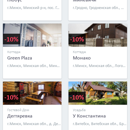
г.Минск, Минский р-н, пос. Городище
г.Гродно, Гродненская обл., Мостовский р-н, д. Миневичи, д. 27
-10%
-10%
Коттедж
Коттедж
Green Plaza
Монако
г.Минск, Минская обл., Минский р-н, аг. Колодищи, ул. Георгиевская, д. 2
г.Минск, Минская обл., Логойский р-н, дер. Вераги
-10%
-10%
Гостевой Дом
Усадьба
Дегтяревка
У Константина
г.Минск, Минская обл., д. Дегтяревка, пер. Зеленый, д. 3
г.Витебск, Витебская обл., Браславский р-н, дер. Богданово, д. 5