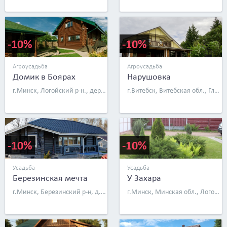
-10%
-10%
Агроусадьба
Агроусадьба
Домик в Боярах
Нарушовка
г.Минск, Логойский р-н., дер. Бояры, ул. Солнечная, д. 31
г.Витебск, Витебская обл., Глубокский р-н, д. Нарушово, ул. Озерная, д. 4
-10%
-10%
Усадьба
Усадьба
Березинская мечта
У Захара
г.Минск, Березинский р-н, д. Тополь, ул. Тополиная, д. 21 (100 км от Минска)
г.Минск, Минская обл., Логойский р-н, дер. Августово, ул. Колхозная, д. 19