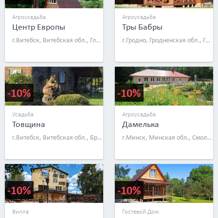
Агроусадьба
Агроусадьба
Центр Европы
Тры Бабры
г.Витебск, Витебская обл., Глубокский р-н, д. Ивесь, ул. Школьная, д. 1а
г.Гродно, Гродненская обл., Гродненский р-н, дер. Салатье, д. 34
-10%
-10%
Усадьба
Агроусадьба
Товщина
Дамелька
г.Витебск, Витебская обл., Браславский р-н, д. Товщина
г.Минск, Минская обл., Смолевичский р-н, дер. Багута
-10%
-10%
Вилла
Гостевой Дом