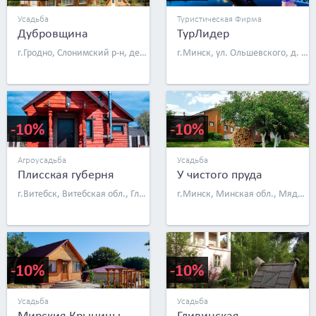
Усадьба
Туристическая Фирма
Дубровщина
ТурЛидер
г.Гродно, Слонимский р-н, дер. Волчуны, д. 4
г.Минск, ул. Ольшевского, д. 24, оф. 7А
-10%
-10%
Агроусадьба
Усадьба
Плисская губерня
У чистого пруда
г.Витебск, Витебская обл., Глубокский р-н, д. Плисса, ул. Октябрьская, д. 14
г.Минск, Минская обл., Мядельский р-н, г. Мядель, ул. Холмогорская, д. 34
-10%
-10%
Усадьба
Усадьба
Мирския Крыницы
Гливинская