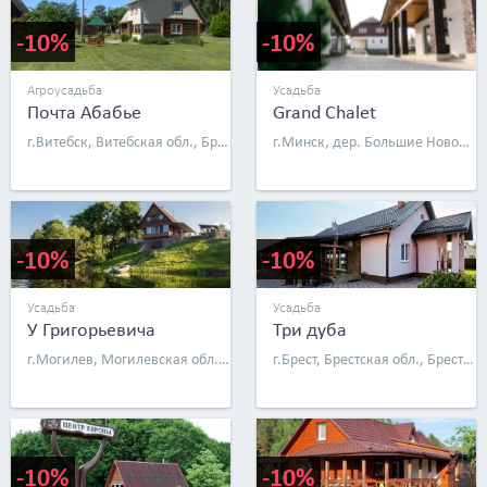
-10%
-10%
Агроусадьба
Усадьба
Почта Абабье
Grand Chalet
г.Витебск, Витебская обл., Браславский р-н, д. Почта Абабье
г.Минск, дер. Большие Новоселки, ул. Садовая, д. 37Б
-10%
-10%
Усадьба
Усадьба
У Григорьевича
Три дуба
г.Могилев, Могилевская обл., Осиповичский р-н, АГ Красное, ул. Набережная, д. 89
г.Брест, Брестская обл., Брестский р-н, д. Большая Раковица, д. 24
-10%
-10%