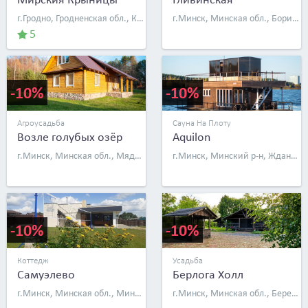
г.Гродно, Гродненская обл., Кореличский р-н, д. Горячки, д. 3
г.Минск, Минская обл., Борисовский р-н, д. Гливин, ул. Третья, д. 14
5
-10%
-10%
Агроусадьба
Сауна На Плоту
Возле голубых озёр
Aquilon
г.Минск, Минская обл., Мядельский р-н, дер. Грумбиненты, д. 34
г.Минск, Минский р-н, Ждановичский с/с, д. 61
-10%
-10%
Коттедж
Усадьба
Самуэлево
Берлога Холл
г.Минск, Минская обл., Минский р-н, дер. Самуэлево, Дружная ул., д. 21
г.Минск, Минская обл., Березинский р-н, д. Островской Перевоз, ул. Магистральная, д. 35б