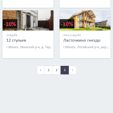
-10%
-10%
Усадьба
Агроусадьба
12 стульев
Ласточкино гнездо
г.Минск, Минский р-н, д. Тарасово, ул. Олимпийская, д. 5
г.Минск, Логойский р-н, дер. Сухая гора, ул. Радужная, д. 4
‹
1
2
3
›