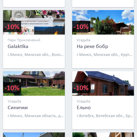
-10%
-10%
Парк Приключений
Усадьба
Galaktika
На реке бобр
г.Минск, Минская обл., Воложинский р-н, дер. Раков
г.Минск, Минская обл., Крупский р-н, д. Крупки, ул. Набережная, д. 10
-10%
-10%
Усадьба
Усадьба
Синички
Ельно
г.Минск, Минская область, дер. Чики, ул. Заречная, д. 4
г.Витебск, Витебская обл., Браславский р-н, хут. Петуховщина, д. 2