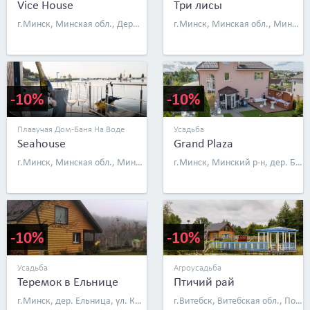
Vice House
Три лисы
г.Минск, Минская обл., Держинский р-н, дер. Перхурово, ул. Луговая, д. 25
г.Минск, Минская обл., Минский р-н, дер. Воловщина, Центральная ул., д. 34
-10%
-10%
Плавучая Дом-Баня На Воде
Усадьба
Seahouse
Grand Plaza
г.Минск, Минская обл., Минский р-н, д. Заречье-1, д. 48
г.Минск, Минский р-н, дер. Большой Тростенец, Совхозная ул., д. 63
-10%
-10%
Усадьба
Агроусадьба
Теремок в Ельнице
Птичий рай
г.Минск, дер. Ельница, ул. Китаева, д. 95
г.Витебск, Витебская обл., Поставский р-н, д. Должа, ул. Центральная, д. 1а