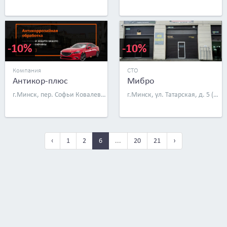
-10%
-10%
Компания
СТО
Антикор-плюс
Мибро
г.Минск, пер. Софьи Ковалевской, д. 52
г.Минск, ул. Татарская, д. 5 (возле ЖК «Чайковский»)
‹
1
2
6
...
20
21
›