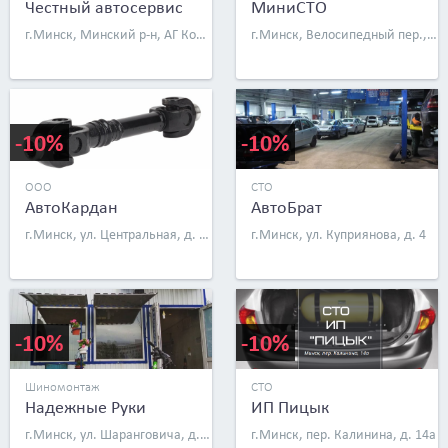
Честный автосервис
МиниСТО
г.Минск, Минский р-н, АГ Колодищи, ул. Чкалова, д. 51
г.Минск, Велосипедный пер., д. 5
-10%
-10%
ООО
СТО
АвтоКардан
АвтоБрат
г.Минск, ул. Центральная, д. 1А
г.Минск, ул. Куприянова, д. 4
-10%
-10%
Шиномонтаж
СТО
Надежные Руки
ИП Пицык
г.Минск, ул. Шаранговича, д. 19
г.Минск, пер. Калинина, д. 14а