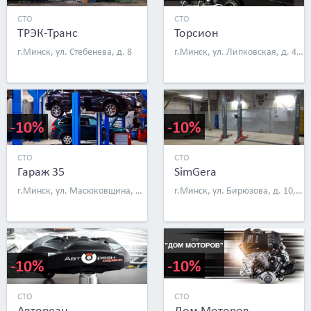
СТО
СТО
ТРЭК-Транс
Торсион
г.Минск, ул. Стебенева, д. 8
г.Минск, ул. Липковская, д. 4, к. 15, бокс 587
-10%
-10%
СТО
СТО
Гараж 35
SimGera
г.Минск, ул. Масюковщина, д. 35а
г.Минск, ул. Бирюзова, д. 10, к. 2
-10%
-10%
СТО
СТО
Автореан
Дом Моторов