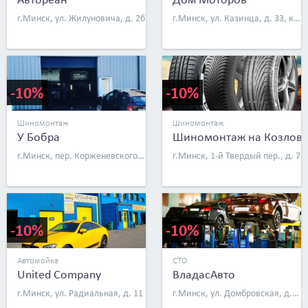
г.Минск, ул. Жилуновича, д. 2б
г.Минск, ул. Казинца, д. 33, к. 10
-10%
-10%
Шиномонтаж
Шиномонтаж
У Бобра
Шиномонтаж на Козлова
г.Минск, пер. Корженевского, д. 26
г.Минск, 1-й Твердый пер., д. 7
-10%
-10%
Автомойка
СТО
United Company
ВладасАвто
г.Минск, ул. Радиальная, д. 11
г.Минск, ул. Домбровская, д. 10