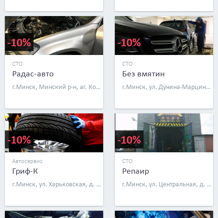
-10%
-10%
СТО
СТО
Радас-авто
Без вмятин
г.Минск, Минский р-н, аг. Колодищи, ул. Триумфальная, д. 3
г.Минск, ул. Дунина-Марцинкевича, д. 3
-10%
-10%
Автосервис
СТО
Гриф-К
Репаир
г.Минск, ул. Харьковская, д. 3А
г.Минск, ул. Центральная, д. 1а