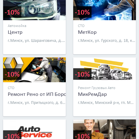
-10%
-10%
Автомойка
СТО
Центр
МетКор
г.Минск, ул. Шаранговича, д. 19
г.Минск, ул. Гурского, д. 18, к. 3
-10%
-10%
СТО
Ремонт Грузовых Авто
Ремонт Рено от ИП Боровой
МикРемДар
г.Минск, ул. Притыцкого, д. 62, к. 10
г.Минск, Минский р-н, гп. Мачулищи, ул. Дружная, д. 27а
-10%
-10%