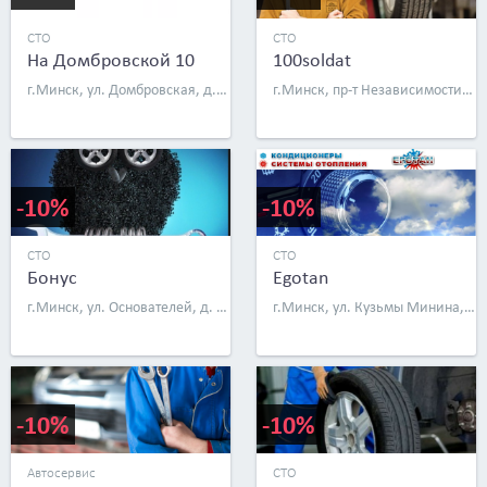
СТО
СТО
На Домбровской 10
100soldat
г.Минск, ул. Домбровская, д. 10
г.Минск, пр-т Независимости, д. 193а, к. 21
-10%
-10%
СТО
СТО
Бонус
Egotan
г.Минск, ул. Основателей, д. 25
г.Минск, ул. Кузьмы Минина, д. 21, к. 2, бокс 2
-10%
-10%
Автосервис
СТО